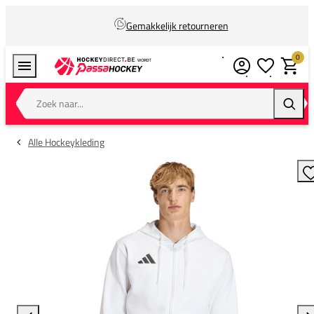
Gemakkelijk retourneren
0
Verlanglijstj
Winkel
Zoek naar...
Zoeke
Alle Hockeykleding
T