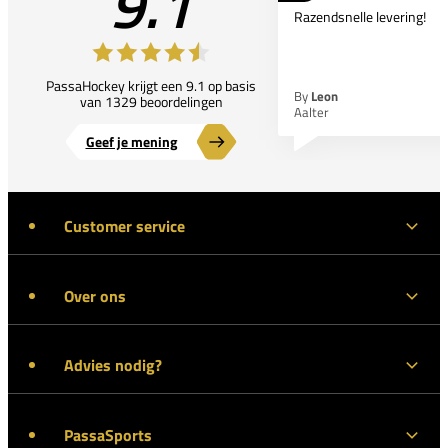
9.1
Razendsnelle levering!
PassaHockey krijgt een 9.1 op basis
By
Leon
van 1329 beoordelingen
Aalter
Geef je mening
Customer service
Over ons
Advies nodig?
PassaSports