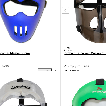
fcorner Masker Junior
Brabo Strafcorner Masker Eli
 34
€ 54
95
Adviesprijs:
95
€ 45
95
Vergelijk
 Masker Senior toevoegen aan vergelijking
Brabo Strafcorner Masker Junior toevoegen aan ver