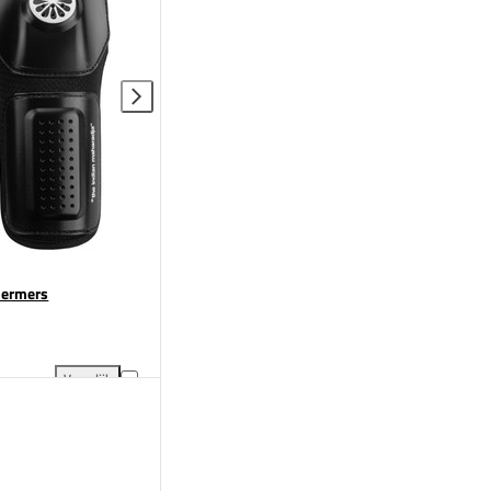
hermers
Vergelijk
gen aan vergelijking
Indian Maharadja Knie Beschermers toevoegen aan vergelijking