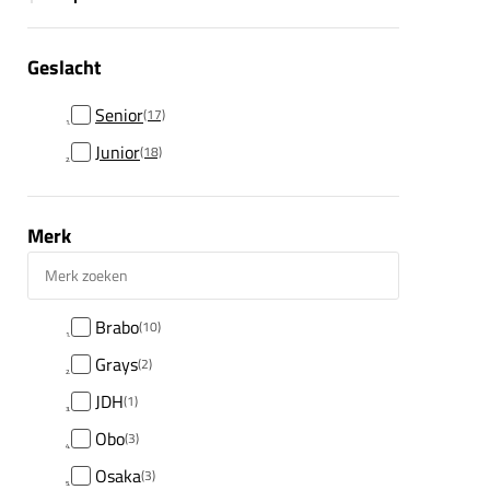
Geslacht
Senior
(17)
Junior
(18)
Merk
Merk zoeken
Brabo
(10)
Grays
(2)
JDH
(1)
Obo
(3)
Osaka
(3)