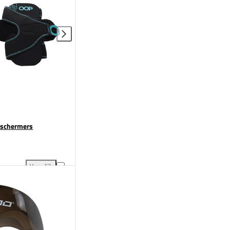
eschermers
Vergelijk
gelijking
OBO OOP Strafcorner Knie Beschermers toevoegen aan vergelijking