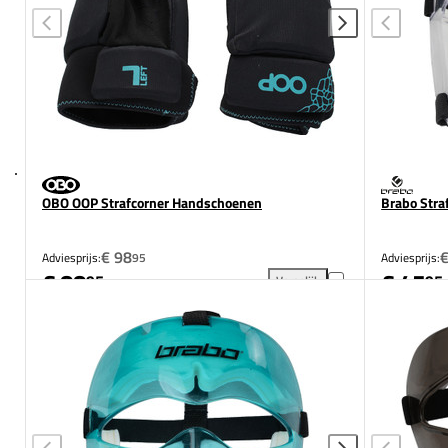
OBO OOP Strafcorner Handschoenen
Brabo Stra
€ 98
€
Adviesprijs:
95
Adviesprijs:
€ 88
€ 45
95
95
Vergelijk
OBO OOP Strafcorner Handsc