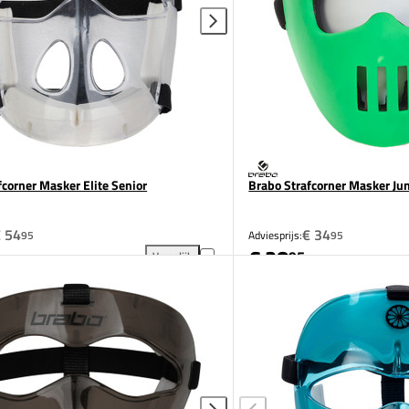
fcorner Masker Elite Senior
Brabo Strafcorner Masker Jun
 54
€ 34
95
Adviesprijs:
95
€ 28
95
Vergelijk
hoenen toevoegen aan vergelijking
Brabo Strafcorner Masker Elite Senior toevoegen a