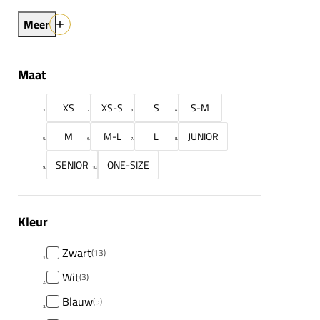
Meer
Maat
XS
XS-S
S
S-M
M
M-L
L
JUNIOR
SENIOR
ONE-SIZE
Kleur
Zwart
(13)
Wit
(3)
Blauw
(5)