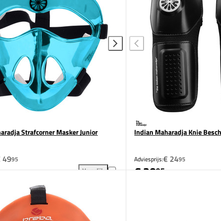
aradja Strafcorner Masker Junior
Indian Maharadja Knie Besc
 49
€ 24
95
Adviesprijs:
95
€ 20
95
Vergelijk
toevoegen aan vergelijking
Indian Maharadja Strafcorner Masker Junior toevoe