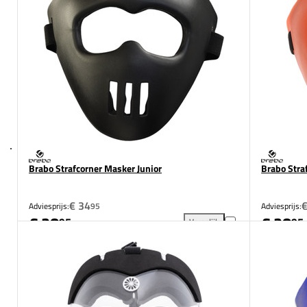
Brabo Strafcorner Masker Junior
Brabo Stra
€ 34
€
Adviesprijs:
95
Adviesprijs:
€ 28
€ 28
95
95
Vergelijk
Brabo Strafcorner Masker Jun