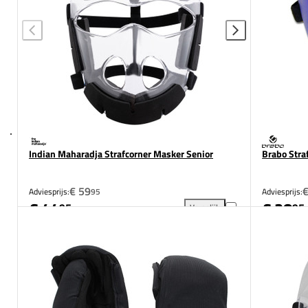
Indian Maharadja Strafcorner Masker Senior
Brabo Stra
€ 59
€
Adviesprijs:
95
Adviesprijs:
€ 44
€ 28
95
95
Vergelijk
Indian Maharadja Strafcorner