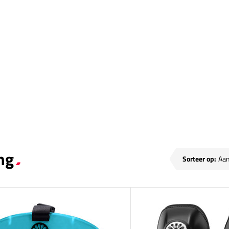
sen
ng
Sorteer op: