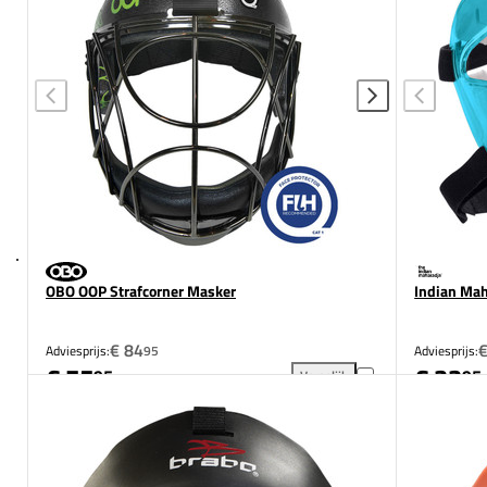
OBO OOP Strafcorner Masker
Indian Mah
€ 84
€
Adviesprijs:
95
Adviesprijs:
€ 75
€ 33
95
95
Vergelijk
OBO OOP Strafcorner Masker 