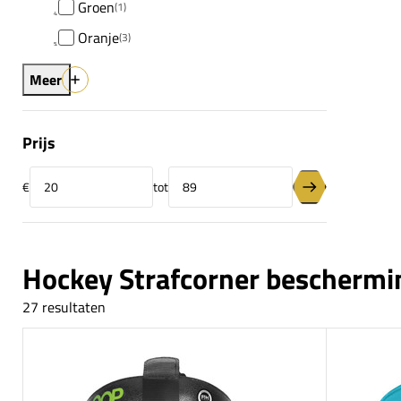
Groen
(1)
Oranje
(3)
Meer
Prijs
€
tot
Minimumprijs
Maximumprijs
Prijsfilter toepas
Hockey Strafcorner beschermi
27 resultaten