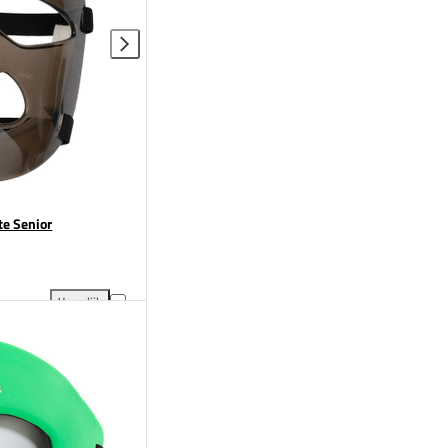
te Senior
Vergelijk
gelijking
Brabo Strafcorner Masker Elite Senior toevoegen aan vergelijking