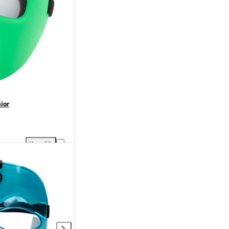
ior
Vergelijk
an vergelijking
Brabo Strafcorner Masker Junior toevoegen aan vergelijking