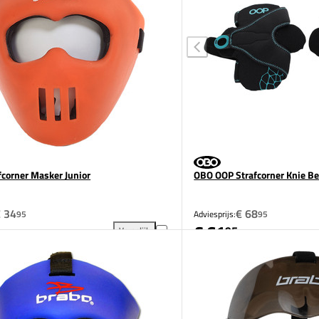
fcorner Masker Junior
OBO OOP Strafcorner Knie B
 34
€ 68
95
Adviesprijs:
95
€ 61
95
Vergelijk
ior toevoegen aan vergelijking
Brabo Strafcorner Masker Junior toevoegen aan ver