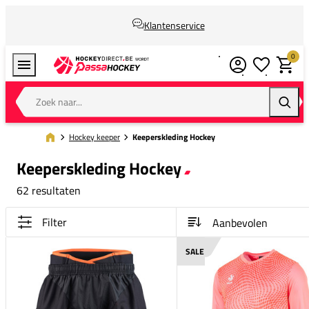
Klantenservice
0
Verlanglijstj
Winkel
Zoek naar...
Zoeke
Hockey keeper
Keeperskleding Hockey
Keeperskleding Hockey
62 resultaten
Filter
SALE