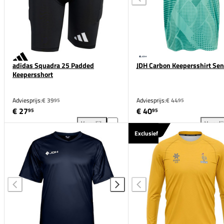
adidas Squadra 25 Padded
JDH Carbon Keepersshirt Sen
Keepersshort
Adviesprijs:
€ 39
Adviesprijs:
€ 44
95
95
€ 27
€ 40
95
95
Vergelijk
Vergeli
adidas Squadra 25 Padded Keepersshort toevoegen 
JDH
Exclusief