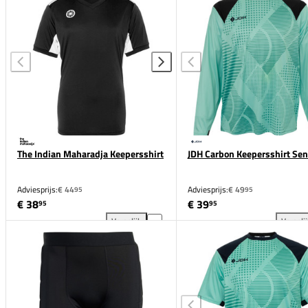
The Indian Maharadja Keepersshirt
JDH Carbon Keepersshirt Sen
Adviesprijs:
€ 44
Adviesprijs:
€ 49
95
95
€ 38
€ 39
95
95
Vergelijk
Vergeli
The Indian Maharadja Keepersshirt toevoegen aan v
JDH