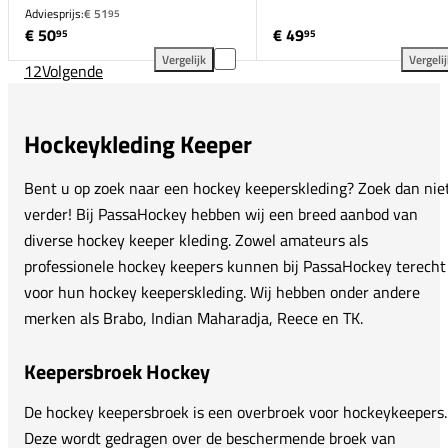
Adviesprijs:
€ 51
95
€ 50
€ 49
95
95
Vergelijk
Vergeli
1
2
Volgende
Reece Sydney Keepersshirt toevoegen aan vergelijk
JDH
Hockeykleding Keeper
Bent u op zoek naar een hockey keeperskleding? Zoek dan nie
verder! Bij PassaHockey hebben wij een breed aanbod van
diverse hockey keeper kleding. Zowel amateurs als
professionele hockey keepers kunnen bij PassaHockey terecht
voor hun hockey keeperskleding. Wij hebben onder andere
merken als Brabo, Indian Maharadja, Reece en TK.
Keepersbroek Hockey
De hockey keepersbroek is een overbroek voor hockeykeepers.
Deze wordt gedragen over de beschermende broek van