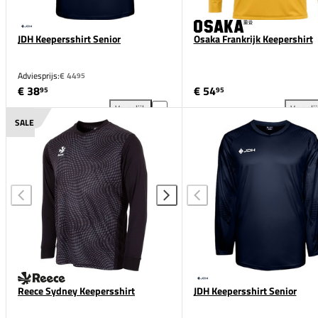
JDH Keepersshirt Senior
Osaka Frankrijk Keepershirt
Adviesprijs:
€ 44
95
€ 38
€ 54
95
95
Vergelijk
Vergeli
JDH Keepersshirt Senior toevoegen aan vergelijking
Osa
SALE
Reece Sydney Keepersshirt
JDH Keepersshirt Senior