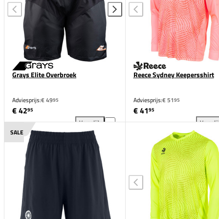
Grays Elite Overbroek
Reece Sydney Keepersshirt
Adviesprijs:
€ 49
Adviesprijs:
€ 51
95
95
€ 42
€ 41
95
95
Vergelijk
Vergeli
Grays Elite Overbroek toevoegen aan vergelijking
Ree
SALE