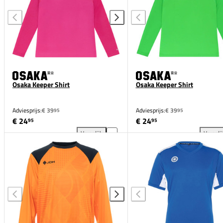
Osaka Keeper Shirt
Osaka Keeper Shirt
Adviesprijs:
€ 39
Adviesprijs:
€ 39
95
95
€ 24
€ 24
95
95
Vergelijk
Vergeli
Osaka Keeper Shirt toevoegen aan vergelijking
Osa