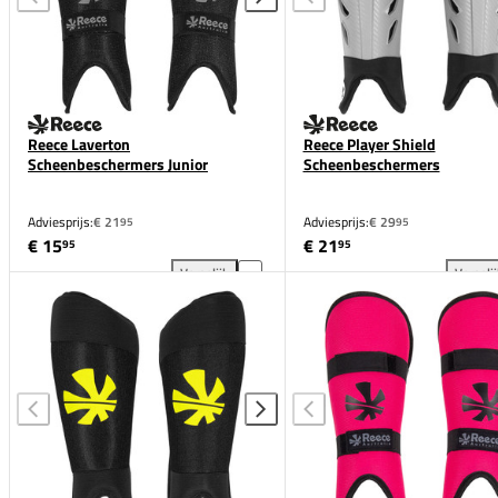
Reece Laverton
Reece Player Shield
Scheenbeschermers Junior
Scheenbeschermers
Adviesprijs:
€ 21
Adviesprijs:
€ 29
95
95
€ 15
€ 21
95
95
Vergelijk
Vergeli
Reece Laverton Scheenbeschermers Junior toevoege
Ree