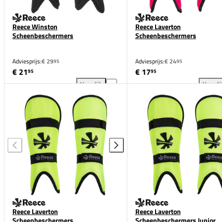
Reece Winston
Reece Laverton
Scheenbeschermers
Scheenbeschermers
Adviesprijs:
€ 29
Adviesprijs:
€ 24
95
95
€ 21
€ 17
95
95
Vergelijk
Vergeli
Reece Winston Scheenbeschermers toevoegen aan v
Ree
Reece Laverton
Reece Laverton
Scheenbeschermers
Scheenbeschermers Junior