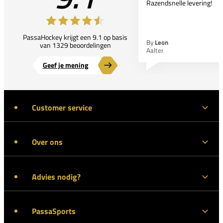
Razendsnelle levering!
PassaHockey krijgt een 9.1 op basis
By
Leon
van 1329 beoordelingen
Aalter
Geef je mening
Customer service
Over ons
Advies nodig?
PassaSports