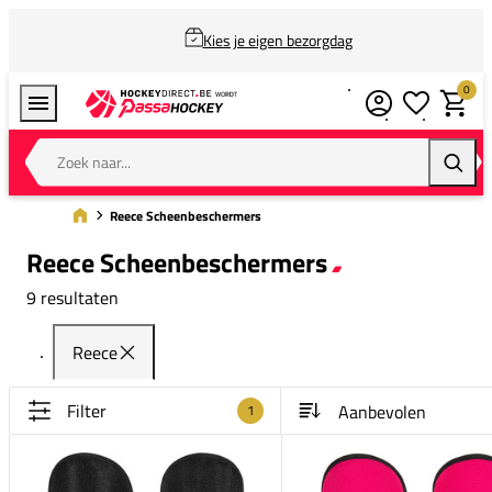
Kies je eigen bezorgdag
0
Verlanglijstj
Winkel
Zoek naar...
Zoeke
Reece Scheenbeschermers
Reece Scheenbeschermers
9 resultaten
Reece
Filter
1