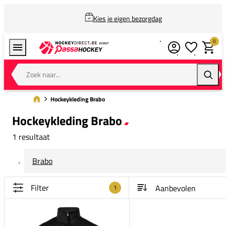
Kies je eigen bezorgdag
0
Verlanglijstj
Winkel
Zoek naar...
Zoeke
Hockeykleding Brabo
Hockeykleding Brabo
1 resultaat
Brabo
Filter
1