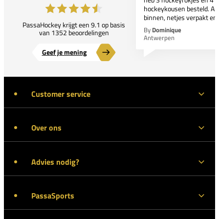
hockeykousen besteld. All
binnen, netjes verpakt en..
PassaHockey krijgt een 9.1 op basis
By
Dominique
van 1352 beoordelingen
Antwerpen
Geef je mening
Customer service
Over ons
Advies nodig?
PassaSports