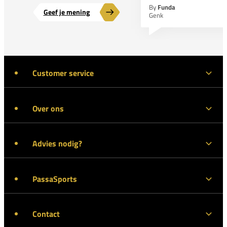
By
Funda
Geef je mening
Genk
Customer service
Over ons
Advies nodig?
PassaSports
Contact