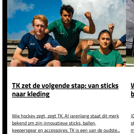
TK zet de volgende stap: van sticks
naar kleding
b
Wie hockey zegt, zegt TK. Al jarenlang staat dit merk
J
bekend om zijn innovatieve sticks, ballen,
s
keepersgear en accessoires. TK is een van de oudste...
m