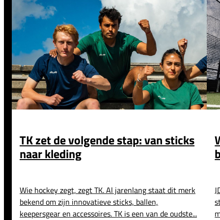
TK zet de volgende stap: van sticks
naar kleding
b
Wie hockey zegt, zegt TK. Al jarenlang staat dit merk
J
bekend om zijn innovatieve sticks, ballen,
s
keepersgear en accessoires. TK is een van de oudste...
m