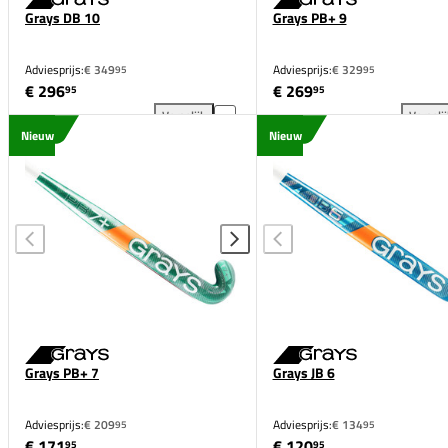
Grays DB 10
Grays PB+ 9
Adviesprijs:
€ 349
Adviesprijs:
€ 329
95
95
€ 296
€ 269
95
95
Vergelijk
Vergeli
Grays DB 10 toevoegen aan vergelijking
Gra
Nieuw
Nieuw
Grays PB+ 7
Grays JB 6
Adviesprijs:
€ 209
Adviesprijs:
€ 134
95
95
€ 171
€ 120
95
95