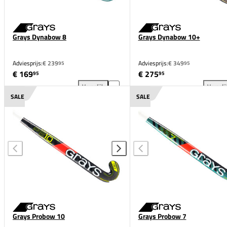
Grays Dynabow 8
Grays Dynabow 10+
Adviesprijs:
€ 239
Adviesprijs:
€ 349
95
95
€ 169
€ 275
95
95
Vergelijk
Vergeli
Grays Dynabow 8 toevoegen aan vergelijking
Gra
SALE
SALE
Grays Probow 10
Grays Probow 7