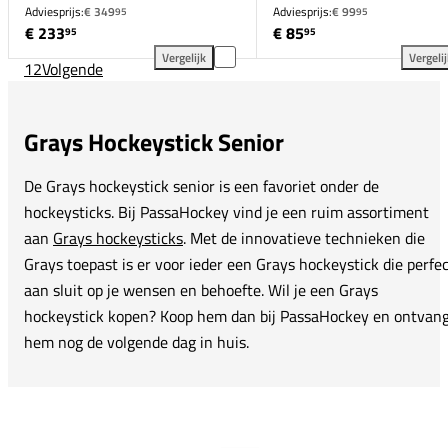
Adviesprijs:
€ 349
Adviesprijs:
€ 99
95
95
€ 233
€ 85
95
95
Vergelijk
Vergeli
1
2
Volgende
Grays AC900 Probow-S toevoegen aan vergelijking
Gra
Grays Hockeystick Senior
De Grays hockeystick senior is een favoriet onder de
hockeysticks. Bij PassaHockey vind je een ruim assortiment
aan
Grays hockeysticks
. Met de innovatieve technieken die
Grays toepast is er voor ieder een Grays hockeystick die perfe
aan sluit op je wensen en behoefte. Wil je een Grays
hockeystick kopen? Koop hem dan bij PassaHockey en ontvan
hem nog de volgende dag in huis.