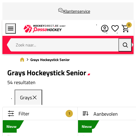
Klantenservice
0
Verlanglijstj
Winkel
Zoek naar...
Zoeke
Grays Hockeystick Senior
Grays Hockeystick Senior
54 resultaten
Grays
Filter
1
Nieuw
Nieuw