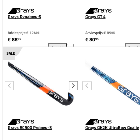
Grays Dynabow 6
Grays GT 4
Adviesprijs:
€ 124
Adviesprijs:
€ 89
95
95
€ 88
€ 80
95
95
Vergelijk
Vergeli
Grays Dynabow 6 toevoegen aan vergelijking
Gra
SALE
Grays AC900 Probow-S
Grays GK2K UltraBow Goalie