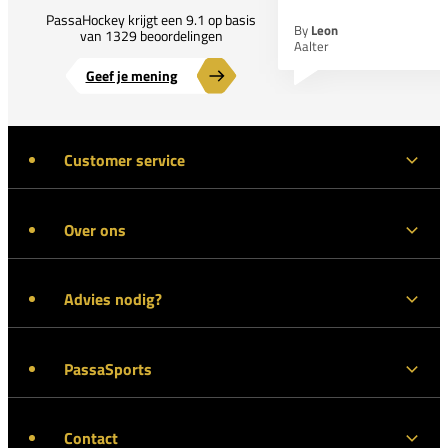
PassaHockey krijgt een 9.1 op basis
By
Leon
van 1329 beoordelingen
Aalter
Geef je mening
Customer service
Over ons
Advies nodig?
PassaSports
Contact