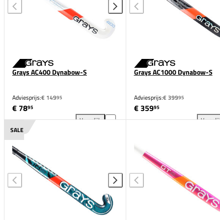
Grays AC400 Dynabow-S
Grays AC1000 Dynabow-S
Adviesprijs:
€ 149
Adviesprijs:
€ 399
95
95
€ 78
€ 359
95
95
Vergelijk
Vergeli
Grays AC400 Dynabow-S toevoegen aan vergelijkin
Gra
SALE