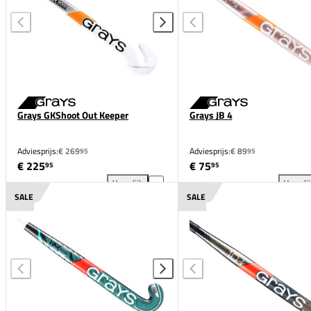
Grays GKShoot Out Keeper
Grays JB 4
Adviesprijs:
€ 269
Adviesprijs:
€ 89
95
95
€ 225
€ 75
95
95
Vergelijk
Vergeli
Grays GKShoot Out Keeper toevoegen aan vergelijk
Gra
SALE
SALE