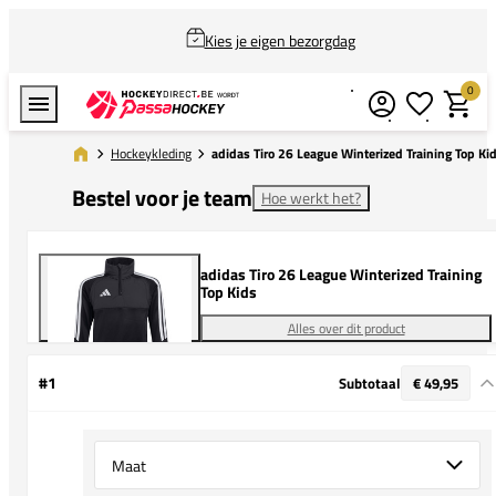
Kies je eigen bezorgdag
0
Verlanglijstj
Winkel
Hockeykleding
adidas Tiro 26 League Winterized Training Top Ki
Bestel voor je team
Hoe werkt het?
adidas Tiro 26 League Winterized Training
Top Kids
Alles over dit product
#1
Subtotaal
€ 49,95
Select {option} for {name}