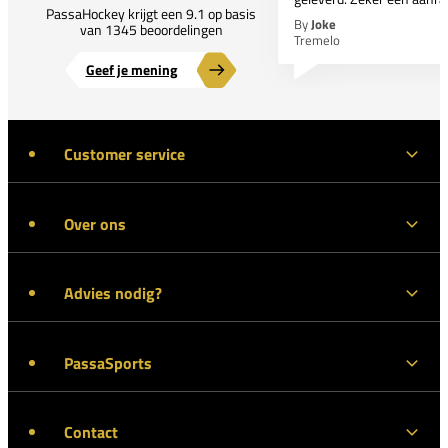
PassaHockey krijgt een 9.1 op basis
By
Joke
van 1345 beoordelingen
Tremelo
Geef je mening
Customer service
Over ons
Advies nodig?
PassaSports
Contact