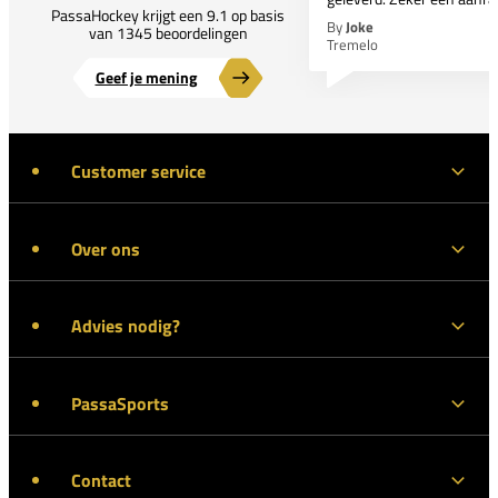
PassaHockey krijgt een 9.1 op basis
By
Joke
van 1345 beoordelingen
Tremelo
Geef je mening
Customer service
Over ons
Advies nodig?
PassaSports
Contact