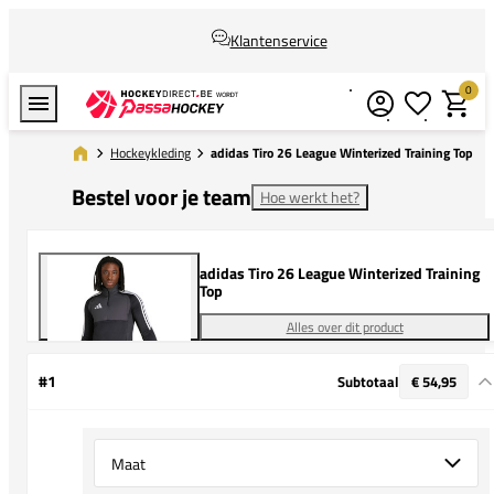
Klantenservice
0
Verlanglijstj
Winkel
Hockeykleding
adidas Tiro 26 League Winterized Training Top
Bestel voor je team
Hoe werkt het?
adidas Tiro 26 League Winterized Training
Top
Alles over dit product
#1
Subtotaal
€ 54,95
Select {option} for {name}