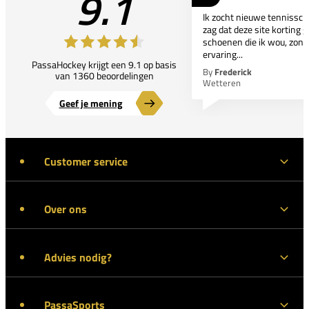
9.1
Ik zocht nieuwe tennissc
zag dat deze site korting g
schoenen die ik wou, zond
ervaring...
PassaHockey krijgt een 9.1 op basis
By
Frederick
van 1360 beoordelingen
Wetteren
Geef je mening
Customer service
Over ons
Advies nodig?
PassaSports