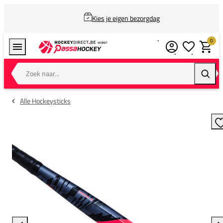
Kies je eigen bezorgdag
0
Verlanglijstj
Winkel
Zoek naar...
Zoeke
Alle Hockeysticks
T