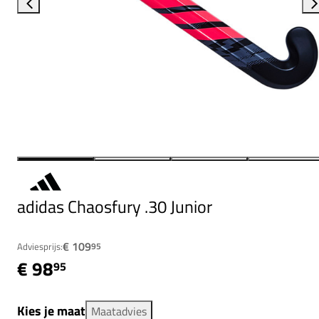
adidas Chaosfury .30 Junior
€ 109
Adviesprijs:
95
€ 98
95
Kies je maat
Maatadvies