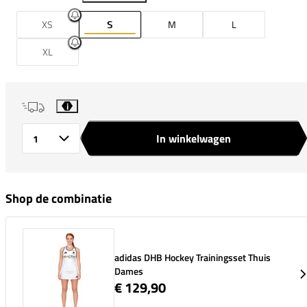
XS
S
M
L
XL
i
In winkelwagen
Aantal
Shop de combinatie
adidas DHB Hockey Trainingsset Thuis
Dames
€ 129,90