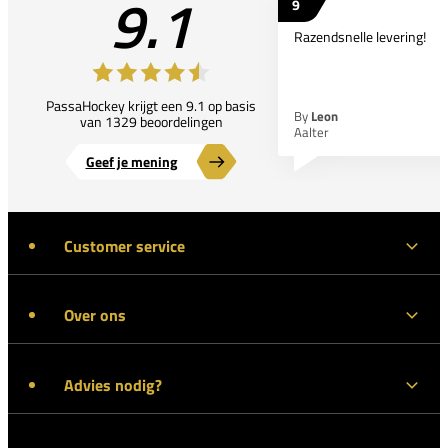
9.1
9
Razendsnelle levering!
PassaHockey krijgt een 9.1 op basis
By
Leon
van 1329 beoordelingen
Aalter
Geef je mening
Customer service
Over ons
Advies nodig?