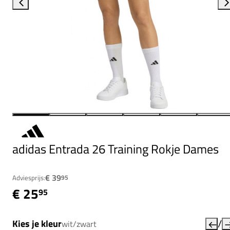
adidas Entrada 26 Training Rokje Dames
€ 39
Adviesprijs:
95
€ 25
95
/
Kies je kleur
wit/zwart