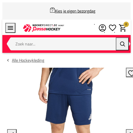
Kies je eigen bezorgdag
0
Verlanglijstj
Winkel
Zoek naar...
Zoeke
Alle Hockeykleding
T