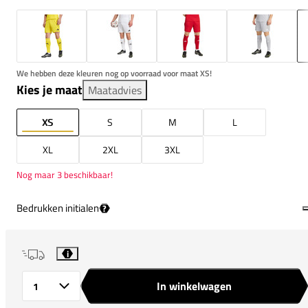
We hebben deze kleuren nog op voorraad voor maat XS!
Kies je maat
Maatadvies
XS
S
M
L
XL
2XL
3XL
Nog maar 3 beschikbaar!
Bedrukken initialen
?
i
In winkelwagen
Aantal