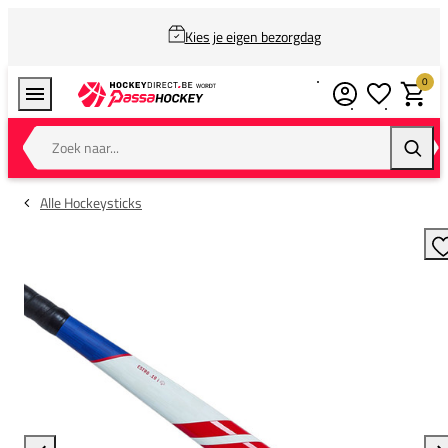
Kies je eigen bezorgdag
0
Verlanglijstj
Winkel
Zoek naar...
Zoeke
Alle Hockeysticks
T