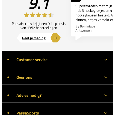
9.1
Supertevreden met mijn bes
heb 3 hockeyrokjes en 4 p
hockeykousen besteld. All
binnen, netjes verpakt en..
PassaHockey krijgt een 9.1 op basis
By
Dominique
van 1352 beoordelingen
Antwerpen
Geef je mening
Customer service
Over ons
Advies nodig?
PassaSports