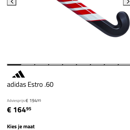
adidas Estro .60
€ 194
Adviesprijs:
95
€ 164
95
Kies je maat