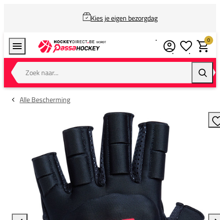
Kies je eigen bezorgdag
0
Verlanglijstj
Winkel
Zoek naar...
Zoeke
Alle Bescherming
T