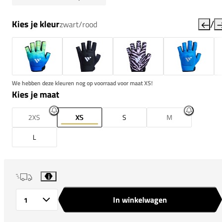
/
Kies je kleur
zwart/rood
We hebben deze kleuren nog op voorraad voor maat XS!
Kies je maat
2XS
XS
S
M
L
i
In winkelwagen
Aantal