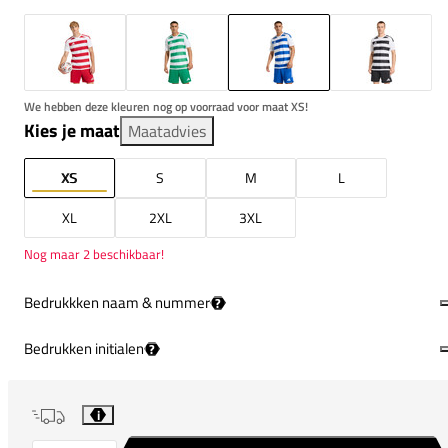
We hebben deze kleuren nog op voorraad voor maat XS!
Kies je maat
Maatadvies
XS
S
M
L
XL
2XL
3XL
Nog maar 2 beschikbaar!
Bedrukkken naam & nummer
?
Bedrukken initialen
?
i