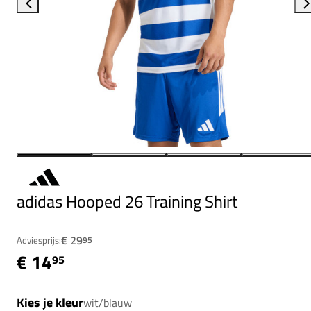
adidas Hooped 26 Training Shirt
€ 29
Adviesprijs:
95
€ 14
95
Kies je kleur
wit/blauw