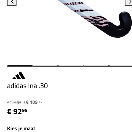
adidas Ina .30
€ 109
Adviesprijs:
95
€ 92
95
Kies je maat