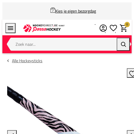
Kies je eigen bezorgdag
0
Verlanglijstj
Winkel
Zoek naar...
Zoeke
Alle Hockeysticks
T