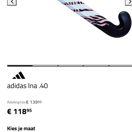
adidas Ina .40
€ 139
Adviesprijs:
95
€ 118
95
Kies je maat