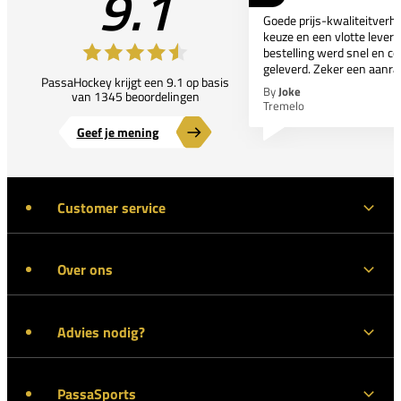
9.1
Goede prijs-kwaliteitverho
keuze en een vlotte leveri
bestelling werd snel en co
geleverd. Zeker een aanra
PassaHockey krijgt een 9.1 op basis
By
Joke
van 1345 beoordelingen
Tremelo
Geef je mening
Customer service
Over ons
Advies nodig?
PassaSports