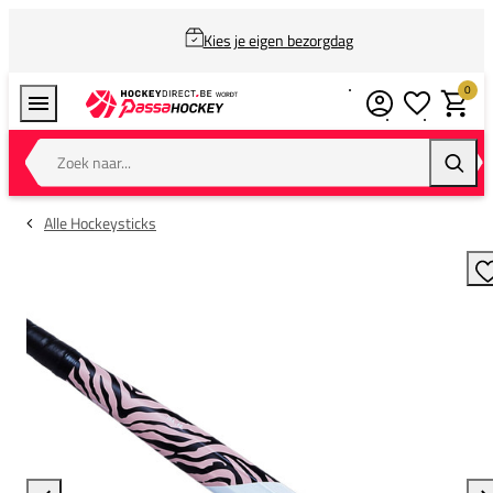
Kies je eigen bezorgdag
0
Verlanglijstj
Winkel
Zoek naar...
Zoeke
Alle Hockeysticks
T