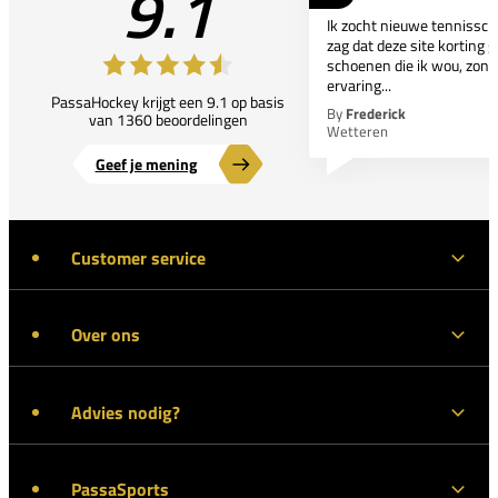
9.1
Ik zocht nieuwe tennissc
zag dat deze site korting g
schoenen die ik wou, zond
ervaring...
PassaHockey krijgt een 9.1 op basis
By
Frederick
van 1360 beoordelingen
Wetteren
Geef je mening
Customer service
Over ons
Advies nodig?
PassaSports