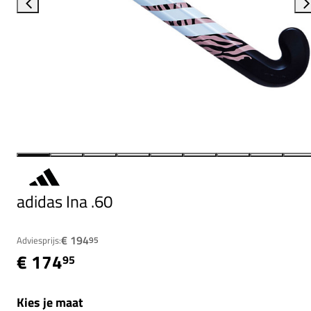
adidas Ina .60
€ 194
Adviesprijs:
95
€ 174
95
Kies je maat