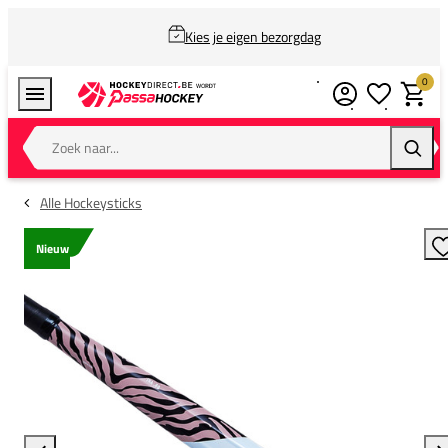
Kies je eigen bezorgdag
0
Verlanglijstj
Winkel
Zoek naar...
Zoeke
Alle Hockeysticks
Nieuw
T