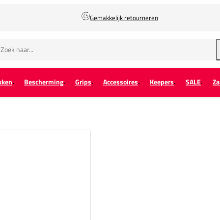
Gemakkelijk retourneren
kken
Bescherming
Grips
Accessoires
Keepers
SALE
Za