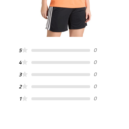
0
5
0
4
0
3
0
2
0
1