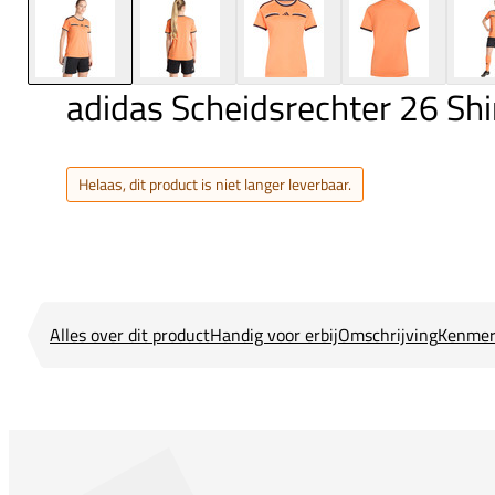
adidas Scheidsrechter 26 Sh
Helaas, dit product is niet langer leverbaar.
Alles over dit product
Handig voor erbij
Omschrijving
Kenmer