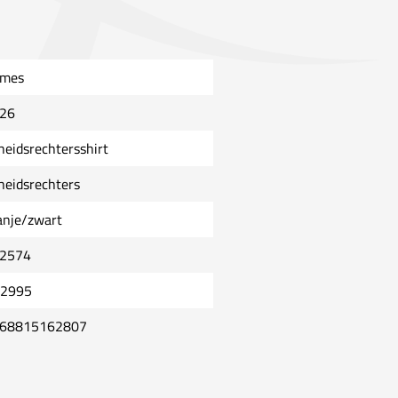
mes
26
heidsrechtersshirt
heidsrechters
anje/zwart
2574
2995
68815162807