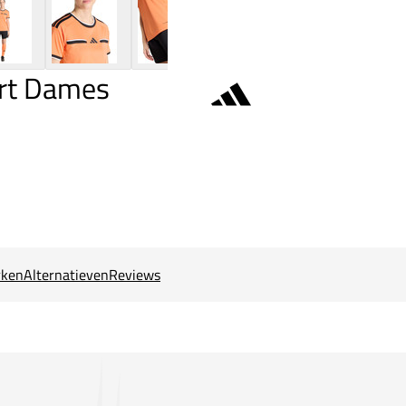
irt Dames
ken
Alternatieven
Reviews