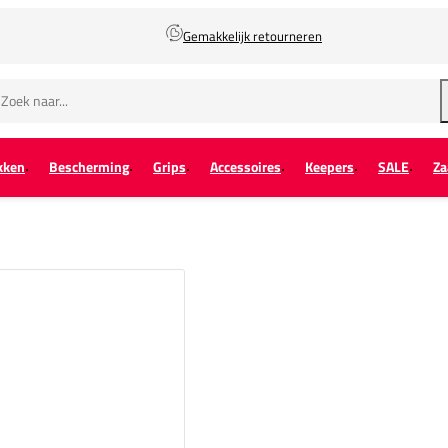
Gemakkelijk retourneren
kken
Bescherming
Grips
Accessoires
Keepers
SALE
Za