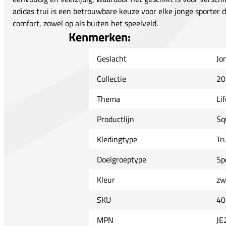
adidas trui is een betrouwbare keuze voor elke jonge sporter 
comfort, zowel op als buiten het speelveld.
Kenmerken:
Geslacht
Jo
Collectie
20
Thema
Lif
Productlijn
Sq
Kledingtype
Tr
Doelgroeptype
Sp
Kleur
zw
SKU
40
MPN
JE