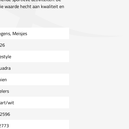
die waarde hecht aan kwaliteit en
ngens, Meisjes
26
estyle
uadra
uien
elers
art/wit
2596
2773