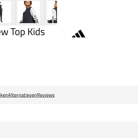
ew Top Kids
ken
Alternatieven
Reviews