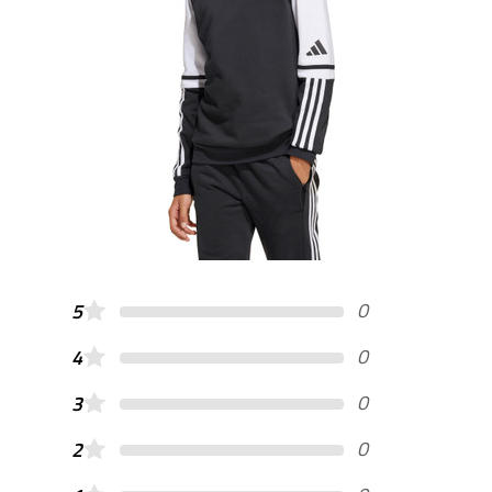
0
5
0
4
0
3
0
2