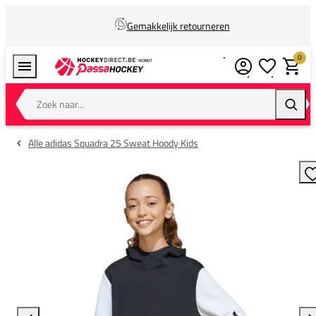
Gemakkelijk retourneren
0
Verlanglijstj
Winkel
Zoek naar...
Zoeke
Alle adidas Squadra 25 Sweat Hoody Kids
T