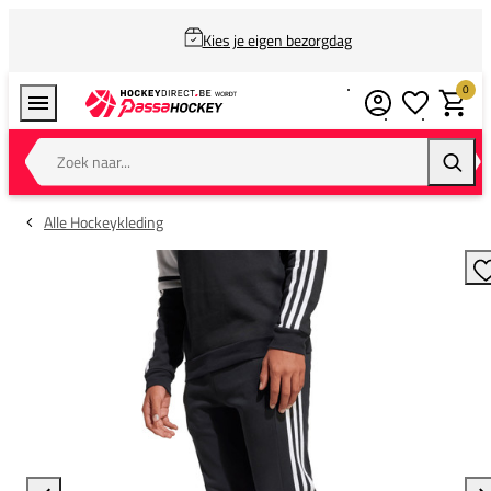
Kies je eigen bezorgdag
0
Verlanglijstj
Winkel
Zoek naar...
Zoeke
Alle Hockeykleding
T