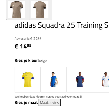
adidas Squadra 25 Training S
€ 22
Adviesprijs:
95
€ 14
95
Kies je kleur
beige
We hebben deze kleuren nog op voorraad voor maat S!
Kies je maat
Maatadvies