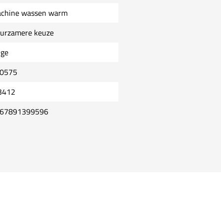
chine wassen warm
urzamere keuze
ige
0575
3412
67891399596