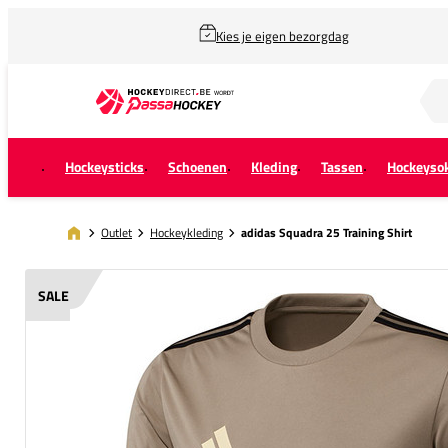
Kies je eigen bezorgdag
Zoek naar...
Hockeysticks
Schoenen
Kleding
Tassen
Hockeyso
Outlet
Hockeykleding
adidas Squadra 25 Training Shirt
SALE