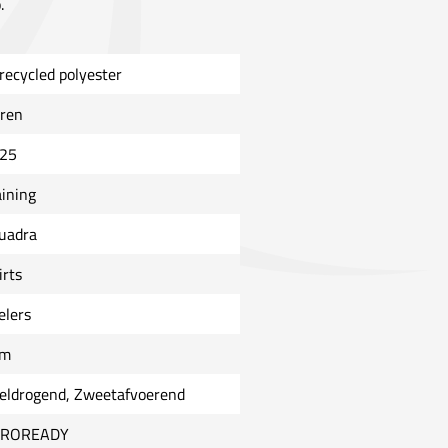
.
recycled polyester
ren
25
aining
uadra
irts
elers
im
eldrogend, Zweetafvoerend
EROREADY