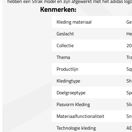
hebben een Strak model en zijn afgewerkt met het adidas logo
Kenmerken:
Kleding materiaal
Ge
Geslacht
He
Collectie
20
Thema
Tr
Productlijn
Sq
Kledingtype
Sh
Doelgroeptype
Sp
Pasvorm Kleding
Sl
Materiaalfunctionaliteit
Sn
Technologie kleding
A