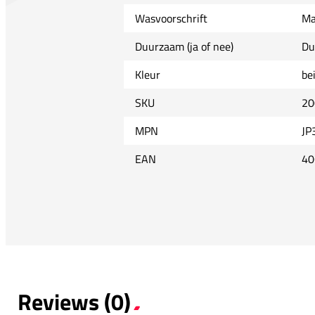
Wasvoorschrift
Ma
Duurzaam (ja of nee)
Du
Kleur
be
SKU
20
MPN
JP
EAN
40
Reviews (0)