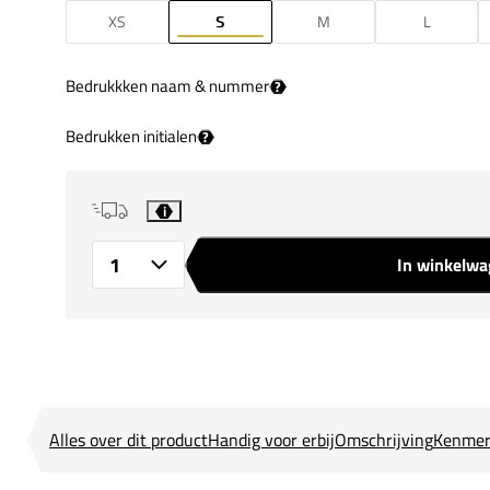
XS
S
M
L
Bedrukkken naam & nummer
?
Bedrukken initialen
?
i
In winkelw
Aantal
Alles over dit product
Handig voor erbij
Omschrijving
Kenmer