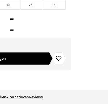
XL
2XL
3XL
agen
Toevoegen aan verlanglijstje
ken
Alternatieven
Reviews