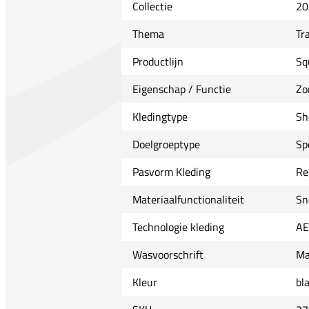
Collectie
20
Thema
Tr
Productlijn
Sq
Eigenschap / Functie
Zo
Kledingtype
Sh
Doelgroeptype
Sp
Pasvorm Kleding
Re
Materiaalfunctionaliteit
Sn
Technologie kleding
A
Wasvoorschrift
Ma
Kleur
bl