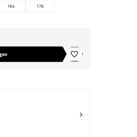
164
176
agen
Toevoegen aan verlanglijstje