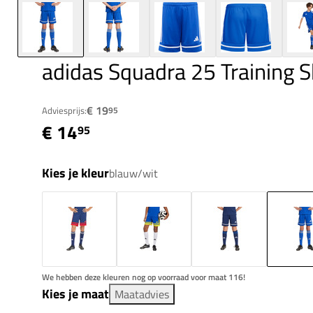
adidas Squadra 25 Training S
€ 19
Adviesprijs:
95
€ 14
95
Kies je kleur
blauw/wit
We hebben deze kleuren nog op voorraad voor maat 116!
Kies je maat
Maatadvies