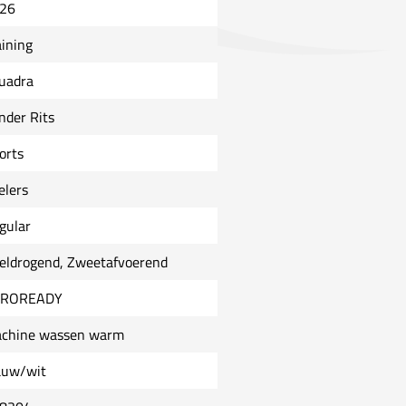
26
aining
uadra
nder Rits
orts
elers
gular
eldrogend, Zweetafvoerend
EROREADY
chine wassen warm
auw/wit