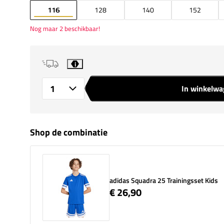
116
128
140
152
Nog maar 2 beschikbaar!
i
In winkelw
Aantal
Shop de combinatie
adidas Squadra 25 Trainingsset Kids
€ 26,90