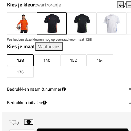
/
Kies je kleur
zwart/oranje
We hebben deze kleuren nog op voorraad voor maat 128!
Kies je maat
Maatadvies
128
140
152
164
176
Bedrukkken naam & nummer
?
Bedrukken initialen
?
i