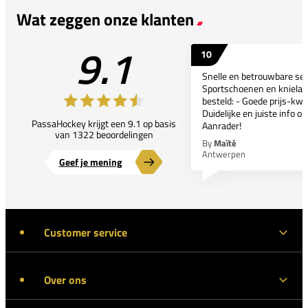
Wat zeggen onze klanten
9.1
10
Snelle en betrouwbare ser
Sportschoenen en kniela
besteld: - Goede prijs-kwal
Duidelijke en juiste info o
PassaHockey krijgt een 9.1 op basis
Aanrader!
van 1322 beoordelingen
By
Maïté
Antwerpen
Geef je mening
Customer service
Over ons