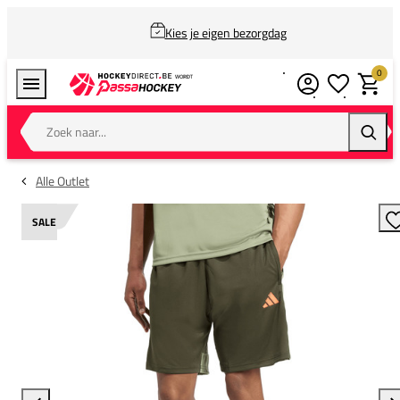
Kies je eigen bezorgdag
0
Verlanglijstj
Winkel
Zoek naar...
Zoeke
Alle Outlet
SALE
T