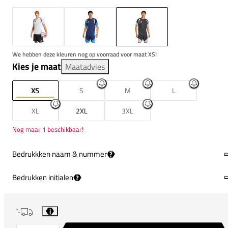
We hebben deze kleuren nog op voorraad voor maat XS!
Kies je maat
Maatadvies
XS
S
M
L
XL
2XL
3XL
Nog maar 1 beschikbaar!
Bedrukkken naam & nummer
?
Bedrukken initialen
?
i