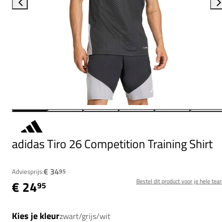
adidas Tiro 26 Competition Training Shirt
€ 34
Adviesprijs:
95
Bestel dit product voor je hele tea
€ 24
95
Kies je kleur
zwart/grijs/wit