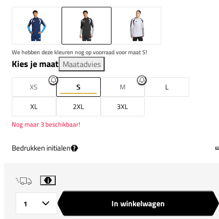
We hebben deze kleuren nog op voorraad voor maat S!
Kies je maat
Maatadvies
XS
S
M
L
XL
2XL
3XL
Nog maar 3 beschikbaar!
Bedrukken initialen
?
i
In winkelwagen
Aantal