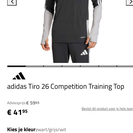
adidas Tiro 26 Competition Training Top
€ 59
Adviesprijs:
95
Bestel dit product voor je hele tea
€ 41
95
Kies je kleur
zwart/grijs/wit