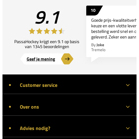
9.1
10
Goede prijs-kwaliteitverho
keuze en een vlotte leveri
bestelling werd snel en co
geleverd. Zeker een aanra
PassaHockey krijgt een 9.1 op basis
By
Joke
van 1345 beoordelingen
Tremelo
Geef je mening
Customer service
Over ons
Advies nodig?