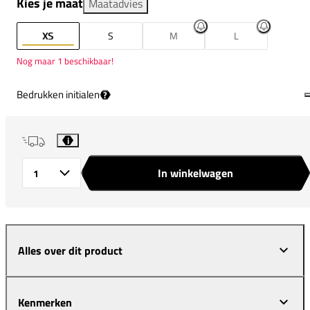
Kies je maat
Maatadvies
XS
S
M
L
Nog maar 1 beschikbaar!
Bedrukken initialen
?
i
In winkelwagen
Aantal
Alles over dit product
Kenmerken