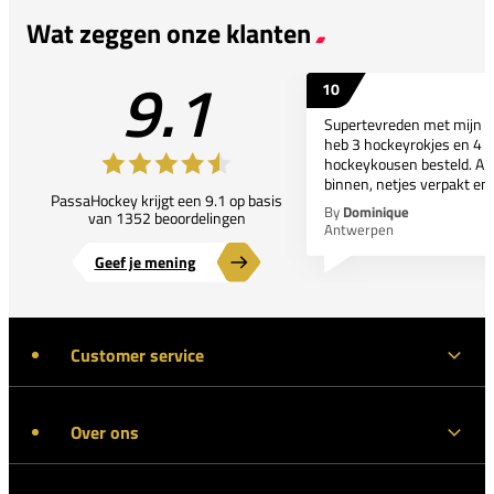
Wat zeggen onze klanten
9.1
10
Supertevreden met mijn bes
heb 3 hockeyrokjes en 4 p
hockeykousen besteld. All
binnen, netjes verpakt en..
PassaHockey krijgt een 9.1 op basis
By
Dominique
van 1352 beoordelingen
Antwerpen
Geef je mening
Customer service
Over ons