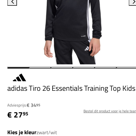
adidas Tiro 26 Essentials Training Top Kids
€ 34
Adviesprijs:
95
Bestel dit product voor je hele tea
€ 27
95
Kies je kleur
zwart/wit