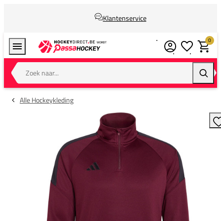
Klantenservice
0
Verlanglijstj
Winkel
Zoek naar...
Zoeke
Alle Hockeykleding
T