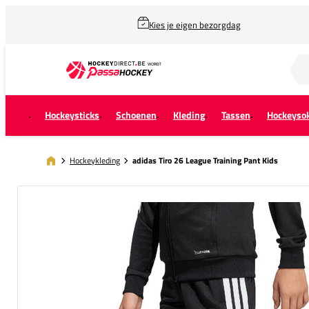
Kies je eigen bezorgdag
Zoek naar...
Hockeysticks
Schoenen
Kleding
Tassen
Hockeyso
Hockeykleding
adidas Tiro 26 League Training Pant Kids