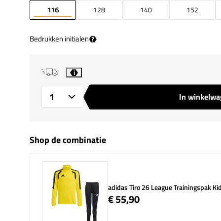
116
128
140
152
Bedrukken initialen
?
i
In winkelw
Aantal
Shop de combinatie
adidas Tiro 26 League Trainingspak Ki
€ 55,90