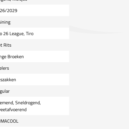
26/2029
aining
ro 26 League, Tiro
t Rits
nge Broeken
elers
tszakken
gular
emend, Sneldrogend,
eetafvoerend
IMACOOL