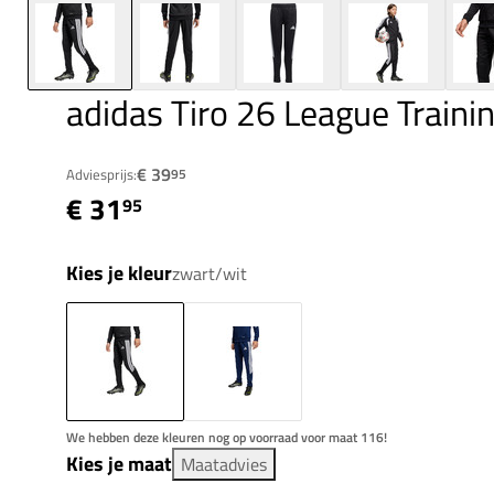
adidas Tiro 26 League Traini
€ 39
Adviesprijs:
95
€ 31
95
Kies je kleur
zwart/wit
We hebben deze kleuren nog op voorraad voor maat 116!
Kies je maat
Maatadvies