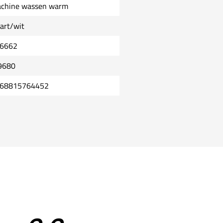
chine wassen warm
art/wit
6662
9680
68815764452