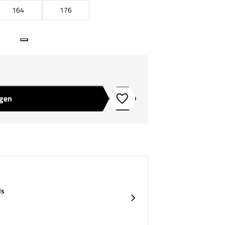
164
176
agen
Toevoegen aan verlanglijstje
ds