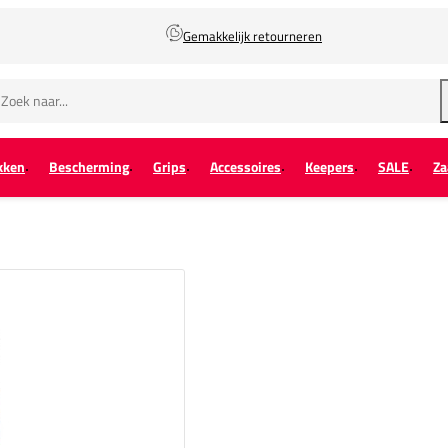
Gemakkelijk retourneren
kken
Bescherming
Grips
Accessoires
Keepers
SALE
Za