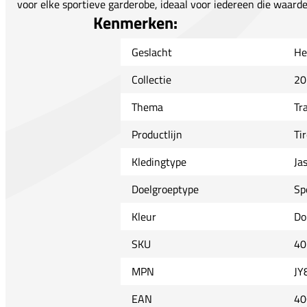
voor elke sportieve garderobe, ideaal voor iedereen die waarde 
Kenmerken:
Geslacht
He
Collectie
20
Thema
Tr
Productlijn
Tir
Kledingtype
Ja
Doelgroeptype
Sp
Kleur
Do
SKU
40
MPN
JY
EAN
40