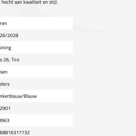
hecht aan kwaliteit en stijl.
ren
26/2028
aining
o 26, Tiro
ssen
elers
nkerblauw/Blauw
2901
8963
68816317732