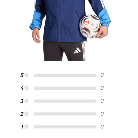
0
5
0
4
0
3
0
2
0
1