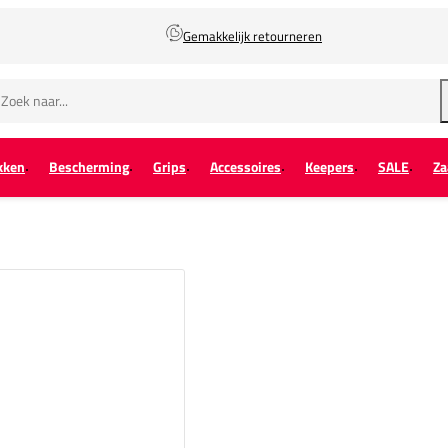
Gemakkelijk retourneren
kken
Bescherming
Grips
Accessoires
Keepers
SALE
Za