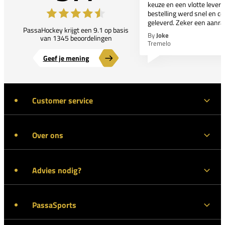
keuze en een vlotte leveri
bestelling werd snel en co
geleverd. Zeker een aanra
PassaHockey krijgt een 9.1 op basis
By
Joke
van 1345 beoordelingen
Tremelo
Geef je mening
Customer service
Over ons
Advies nodig?
PassaSports