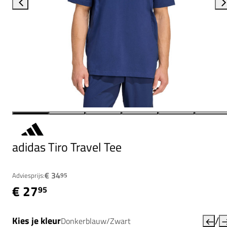
adidas Tiro Travel Tee
€ 34
Adviesprijs:
95
€ 27
95
/
Kies je kleur
Donkerblauw/Zwart