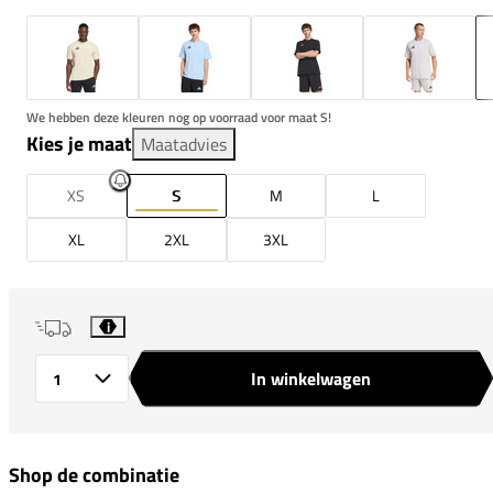
We hebben deze kleuren nog op voorraad voor maat S!
Kies je maat
Maatadvies
XS
S
M
L
XL
2XL
3XL
i
In winkelwagen
Aantal
Shop de combinatie