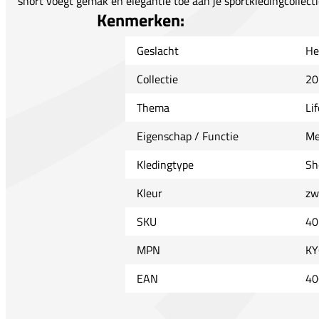
short voegt gemak en elegantie toe aan je sportkledingcollecti
Kenmerken:
Geslacht
He
Collectie
20
Thema
Lif
Eigenschap / Functie
Me
Kledingtype
Sh
Kleur
zw
SKU
40
MPN
KY
EAN
40