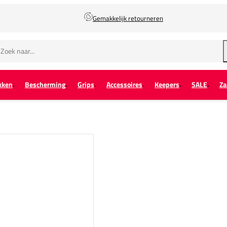
Gemakkelijk retourneren
kken
Bescherming
Grips
Accessoires
Keepers
SALE
Za