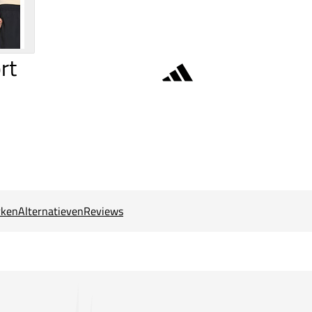
rt
ken
Alternatieven
Reviews