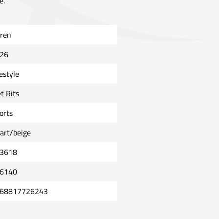
e.
ren
26
estyle
t Rits
orts
art/beige
3618
6140
68817726243