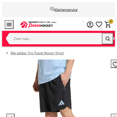
Klantenservice
0
Verlanglijstj
Winkel
Zoek naar...
Zoeke
Alle adidas Tiro Travel Woven Short
T