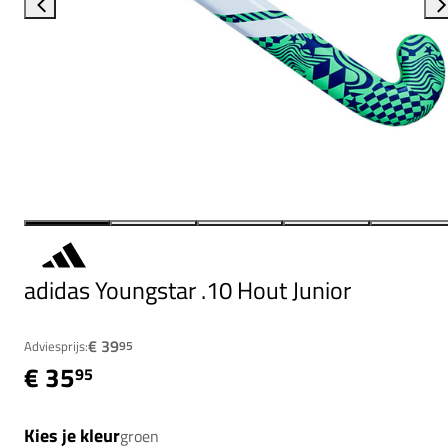
adidas Youngstar .10 Hout Junior
€ 39
Adviesprijs:
95
€ 35
95
Kies je kleur
groen