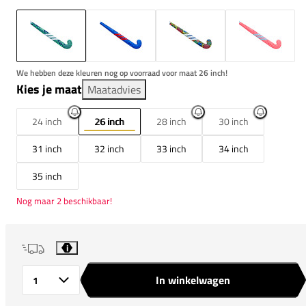
We hebben deze kleuren nog op voorraad voor maat 26 inch!
Kies je maat
Maatadvies
24 inch
26 inch
28 inch
30 inch
31 inch
32 inch
33 inch
34 inch
35 inch
Nog maar 2 beschikbaar!
i
In winkelwagen
Aantal