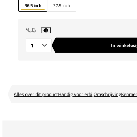
36.5 inch
37.5 inch
i
In winkelw
Aantal
Alles over dit product
Handig voor erbij
Omschrijving
Kenmer