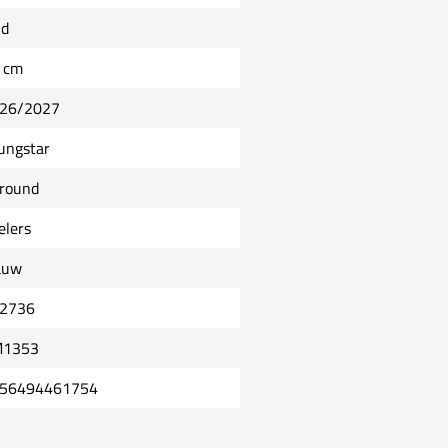
ld
 cm
26/2027
ungstar
lround
elers
auw
2736
1353
56494461754