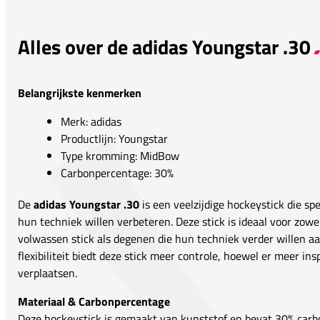
Alles over de adidas Youngstar .30
Belangrijkste kenmerken
Merk: adidas
Productlijn: Youngstar
Type kromming: MidBow
Carbonpercentage: 30%
De
adidas Youngstar .30
is een veelzijdige hockeystick die sp
hun techniek willen verbeteren. Deze stick is ideaal voor zowe
volwassen stick als degenen die hun techniek verder willen a
flexibiliteit biedt deze stick meer controle, hoewel er meer in
verplaatsen.
Materiaal & Carbonpercentage
Deze hockeystick is gemaakt van kunststof en bevat 30% carbon