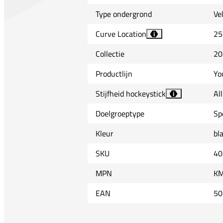
Type ondergrond
Ve
Curve Location
25
i
Collectie
20
Productlijn
Yo
Stijfheid hockeystick
Al
i
Doelgroeptype
Sp
Kleur
bl
SKU
40
MPN
KM
EAN
50