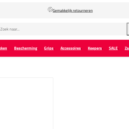
Gemakkelijk retourneren
kken
Bescherming
Grips
Accessoires
Keepers
SALE
Za