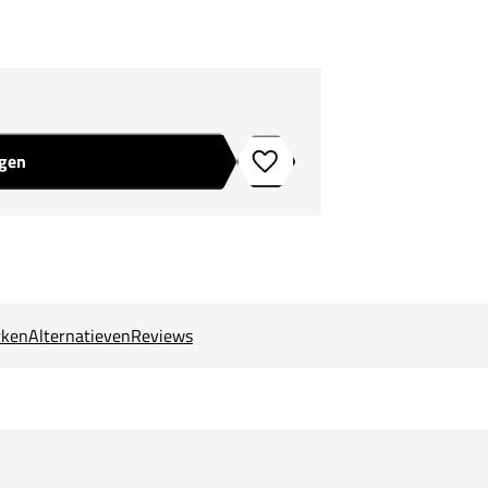
agen
Toevoegen aan verlanglijstje
ken
Alternatieven
Reviews