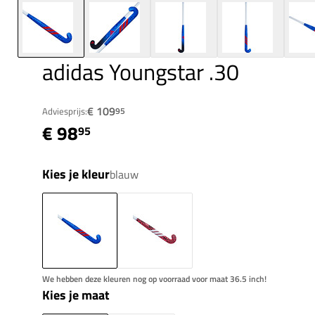
adidas Youngstar .30
€ 109
Adviesprijs:
95
€ 98
95
Kies je kleur
blauw
We hebben deze kleuren nog op voorraad voor maat 36.5 inch!
Kies je maat