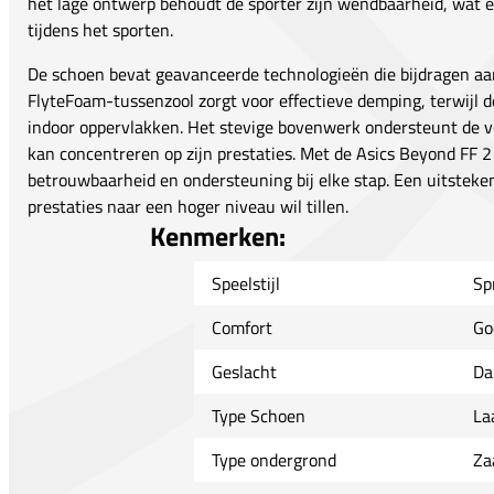
het lage ontwerp behoudt de sporter zijn wendbaarheid, wat e
tijdens het sporten.
De schoen bevat geavanceerde technologieën die bijdragen aa
FlyteFoam-tussenzool zorgt voor effectieve demping, terwijl de
indoor oppervlakken. Het stevige bovenwerk ondersteunt de voe
kan concentreren op zijn prestaties. Met de Asics Beyond FF 2
betrouwbaarheid en ondersteuning bij elke stap. Een uitsteken
prestaties naar een hoger niveau wil tillen.
Kenmerken:
Speelstijl
Sp
Comfort
Go
Geslacht
Da
Type Schoen
La
Type ondergrond
Za