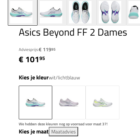
Asics Beyond FF 2 Dames
€ 119
Adviesprijs:
95
€ 101
95
Kies je kleur
wit/lichtblauw
We hebben deze kleuren nog op voorraad voor maat 37!
Kies je maat
Maatadvies