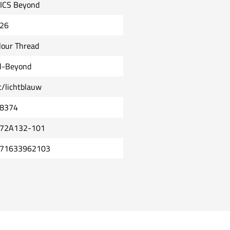
ICS Beyond
26
lour Thread
l-Beyond
t/lichtblauw
8374
72A132-101
71633962103