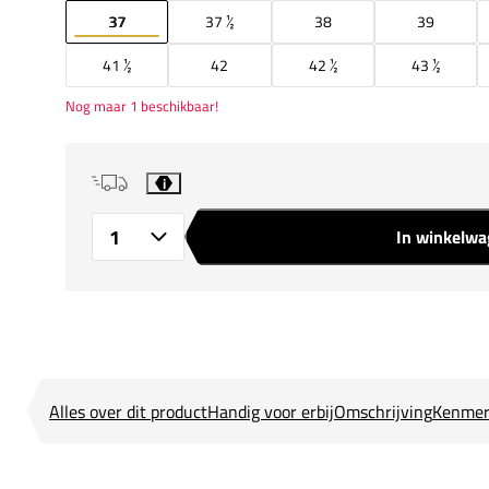
37
37 ½
38
39
41 ½
42
42 ½
43 ½
Nog maar 1 beschikbaar!
i
In winkelw
Aantal
Alles over dit product
Handig voor erbij
Omschrijving
Kenmer