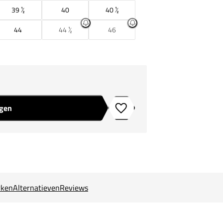
39 ½
40
40 ½
44
44 ½
46
agen
Toevoegen aan verlanglijstje
ken
Alternatieven
Reviews