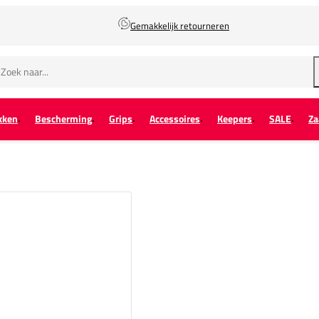
Gemakkelijk retourneren
kken
Bescherming
Grips
Accessoires
Keepers
SALE
Za