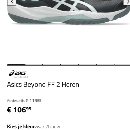
Asics Beyond FF 2 Heren
€ 119
Adviesprijs:
95
€ 106
95
Kies je kleur
zwart/blauw