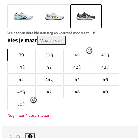
We hebben deze kleuren nog op voorraad voor maat 39!
Kies je maat
Maatadvies
39
39 ½
40
40 ½
41 ½
42
42 ½
43 ½
44
44 ½
45
46
46 ½
47
48
49
50 ½
Nog maar 1 beschikbaar!
i