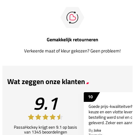
Gemakkelijk retourneren
Verkeerde maat of kleur gekozen? Geen probleem!
Wat zeggen onze klanten
9.1
10
Goede prijs-kwaliteitverho
keuze en een vlotte leveri
bestelling werd snel en co
geleverd. Zeker een aanra
PassaHockey krijgt een 9.1 op basis
By
Joke
van 1345 beoordelingen
Tremelo