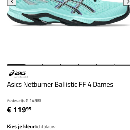
Asics Netburner Ballistic FF 4 Dames
€ 149
Adviesprijs:
95
€ 119
95
Kies je kleur
lichtblauw