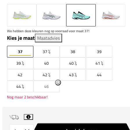
We hebben deze kleuren nog op voorraad voor maat 37!
Kies je maat
Maatadvies
37
37 ½
38
39
39 ½
40
40 ½
41 ½
42
42 ½
43 ½
44
44 ½
46
Nog maar 2 beschikbaar!
i