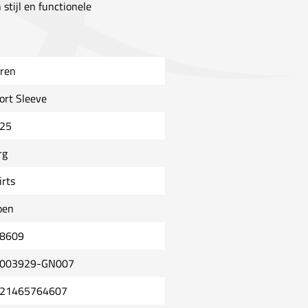
 stijl en functionele
ren
ort Sleeve
25
rg
irts
oen
8609
003929-GN007
21465764607