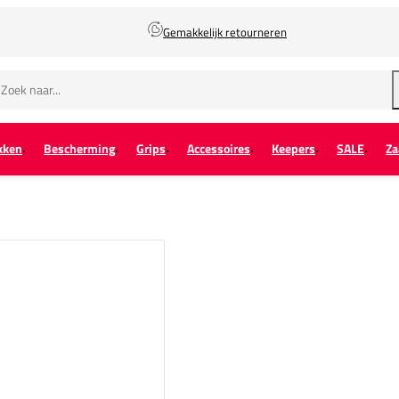
Gemakkelijk retourneren
kken
Bescherming
Grips
Accessoires
Keepers
SALE
Za