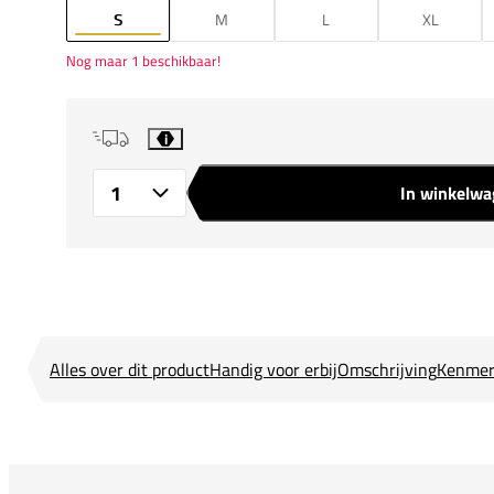
S
M
L
XL
Nog maar 1 beschikbaar!
i
In winkelw
Aantal
Alles over dit product
Handig voor erbij
Omschrijving
Kenmer