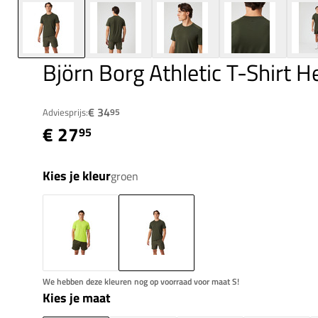
Björn Borg Athletic T-Shirt H
€ 34
Adviesprijs:
95
€ 27
95
Kies je kleur
groen
We hebben deze kleuren nog op voorraad voor maat S!
Kies je maat