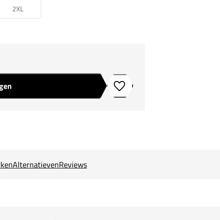
2XL
agen
Toevoegen aan verlanglijstje
ken
Alternatieven
Reviews