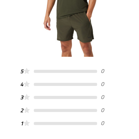
0
5
0
4
0
3
0
2
0
1