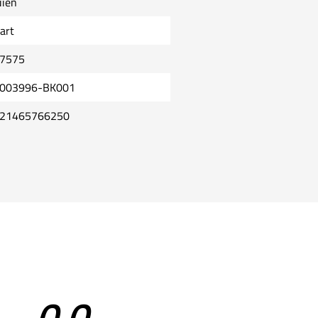
uien
art
7575
003996-BK001
21465766250
0,0