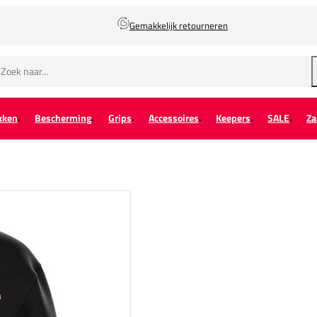
Gemakkelijk retourneren
kken
Bescherming
Grips
Accessoires
Keepers
SALE
Za