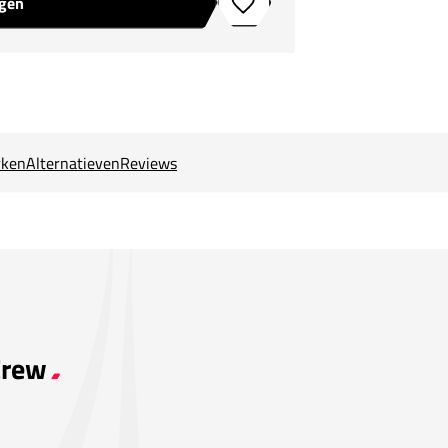
agen
Toevoegen aan verlanglijstje
ken
Alternatieven
Reviews
Crew