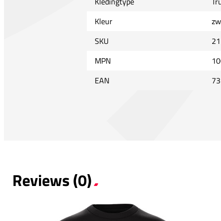
Kledingtype
Tr
Kleur
zw
SKU
21
MPN
10
EAN
73
Reviews (0)