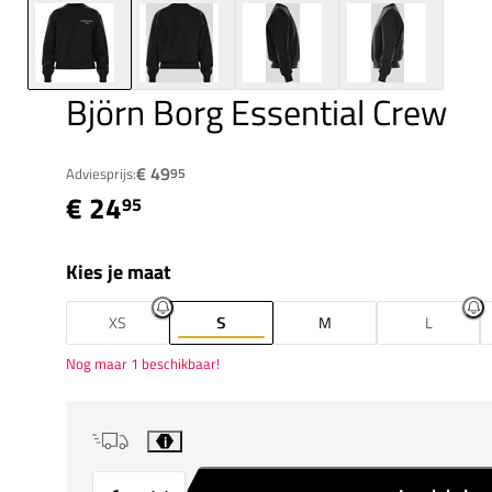
Björn Borg Essential Crew
€ 49
Adviesprijs:
95
€ 24
95
Kies je maat
XS
S
M
L
Nog maar 1 beschikbaar!
i