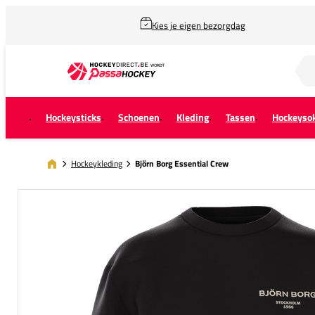
Kies je eigen bezorgdag
Zoek naar...
Hockeysticks
Schoenen
Kleding
Tassen
Hockeyso
Hockeykleding
Björn Borg Essential Crew