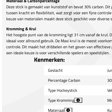
Materiaal & Carbonpercentage
Deze stick is gemaakt van kunststof en bevat 30% carbon. Dit
tussen kracht en flexibiliteit, wat zorgt voor een fijne contro
keuze van materialen maakt deze stick geschikt voor diverse sp
Kromming & Krul
Het hoogste punt van de kromming ligt 31 cm vanaf de krul. 
ideaal voor allround gebruik. De Maxi krul is de meest voorko
controle. Dit maakt het dribbelen en het geven van effectiev
een ideale keuze is voor verschillende spelers en speelstijlen.
Kenmerken:
Geslacht
Ju
Percentage Carbon
30
Type Hockeystick
Ve
Type Kromming
Mi
i
Materiaal
Ku
i