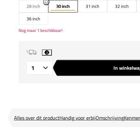
28 inch
30 inch
31 inch
32 inch
36 inch
Nog maar 1 beschikbaar!
i
In winkelw
Aantal
Alles over dit product
Handig voor erbij
Omschrijving
Kenmer