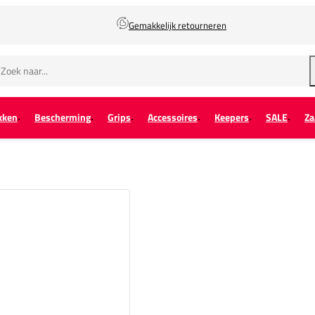
Gemakkelijk retourneren
kken
Bescherming
Grips
Accessoires
Keepers
SALE
Za