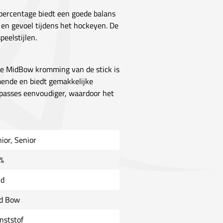
 percentage biedt een goede balans
le en gevoel tijdens het hockeyen. De
eelstijlen.
De MidBow kromming van de stick is
mende en biedt gemakkelijke
e passes eenvoudiger, waardoor het
nior, Senior
%
ld
d Bow
nststof