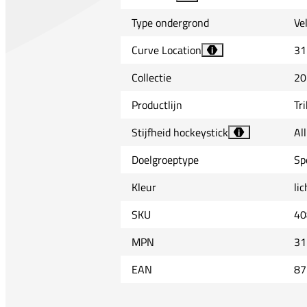
Type ondergrond
Ve
Curve Location
31
i
Collectie
20
Productlijn
Tr
Stijfheid hockeystick
Al
i
Doelgroeptype
Sp
Kleur
li
SKU
40
MPN
31
EAN
87