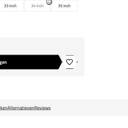
33 inch
34 inch
35 inch
agen
Toevoegen aan verlanglijstje
ken
Alternatieven
Reviews