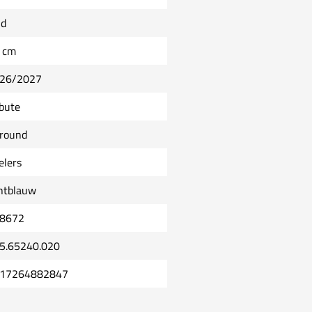
ld
 cm
26/2027
ibute
lround
elers
chtblauw
8672
5.65240.020
17264882847