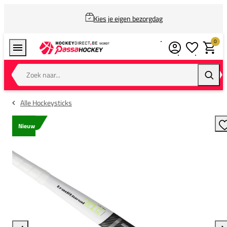
Kies je eigen bezorgdag
0
Verlanglijstj
Winkel
Zoek naar...
Zoeke
Alle Hockeysticks
Nieuw
T