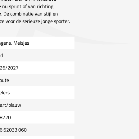
e nu sprint of van richting
 De combinatie van stijl en
e voor de serieuze jonge sporter.
ngens, Meisjes
ld
26/2027
ibute
elers
art/blauw
8720
6.62033.060