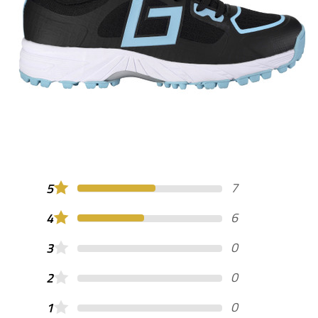
7
5
6
4
0
3
0
2
0
1