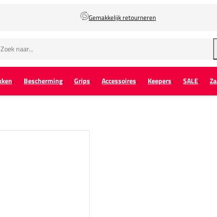
Gemakkelijk retourneren
kken
Bescherming
Grips
Accessoires
Keepers
SALE
Za