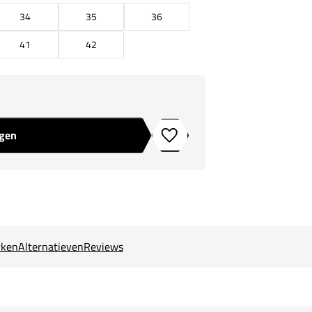
34
35
36
41
42
agen
Toevoegen aan verlanglijstje
ken
Alternatieven
Reviews