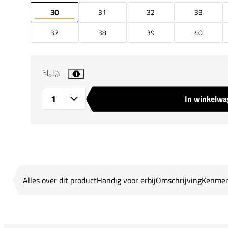
30
31
32
33
37
38
39
40
i
In winkelw
Aantal
Alles over dit product
Handig voor erbij
Omschrijving
Kenmer